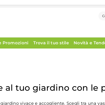
 e Promozioni
Trova il tuo stile
Novità e Ten
 al tuo giardino con le pi
 giardino vivace e accogliente. Scegli tra una vas