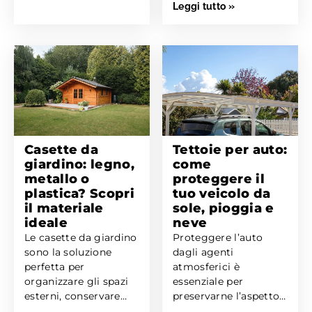
Leggi tutto »
protetta. Che tu...
Casette da
Tettoie per auto:
giardino: legno,
come
metallo o
proteggere il
plastica? Scopri
tuo veicolo da
il materiale
sole, pioggia e
ideale
neve
Le casette da giardino
Proteggere l’auto
sono la soluzione
dagli agenti
perfetta per
atmosferici è
organizzare gli spazi
essenziale per
esterni, conservare
preservarne l’aspetto
attrezzi e materiali o
e il valore. Una tettoia