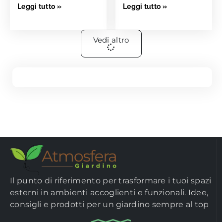
Leggi tutto »
Leggi tutto »
persino creare...
per auto è una
soluzione...
Vedi altro
Il punto di riferimento per trasformare i tuoi spazi
esterni in ambienti accoglienti e funzionali. Idee,
consigli e prodotti per un giardino sempre al top