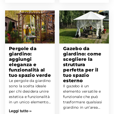
Pergole da
Gazebo da
giardino:
giardino: come
aggiungi
scegliere la
eleganza e
struttura
funzionalità al
perfetta per il
tuo spazio verde
tuo spazio
esterno
Le pergole da giardino
sono la scelta ideale
Il gazebo è un
per chi desidera unire
elemento versatile e
estetica e funzionalità
funzionale che può
in un unico elemento.
trasformare qualsiasi
Non...
giardino in un’area
Leggi tutto »
accogliente e