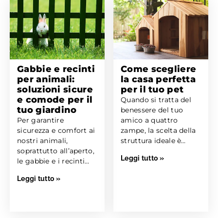
Gabbie e recinti
Come scegliere
per animali:
la casa perfetta
soluzioni sicure
per il tuo pet
e comode per il
Quando si tratta del
tuo giardino
benessere del tuo
Per garantire
amico a quattro
sicurezza e comfort ai
zampe, la scelta della
nostri animali,
struttura ideale è
soprattutto all’aperto,
fondamentale. Ogni
Leggi tutto »
le gabbie e i recinti
animale...
rappresentano una
Leggi tutto »
delle soluzioni più...