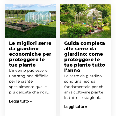
Le migliori serre
Guida completa
da giardino
alle serre da
economiche per
giardino: come
proteggere le
proteggere le
tue piante
tue piante tutto
l’anno
L’inverno può essere
una stagione difficile
Le serre da giardino
per le piante,
sono una risorsa
specialmente quelle
fondamentale per chi
più delicate che non
ama coltivare piante
sopportano il freddo
in tutte le stagioni.
Leggi tutto »
intenso e...
Che tu stia...
Leggi tutto »