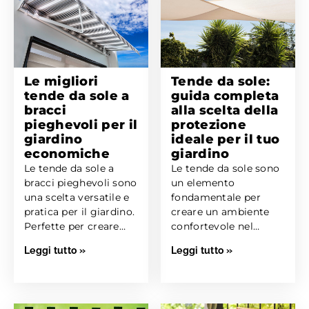
Le migliori
Tende da sole:
tende da sole a
guida completa
bracci
alla scelta della
pieghevoli per il
protezione
giardino
ideale per il tuo
economiche
giardino
Le tende da sole a
Le tende da sole sono
bracci pieghevoli sono
un elemento
una scelta versatile e
fondamentale per
pratica per il giardino.
creare un ambiente
Perfette per creare
confortevole nel
un’area...
proprio giardino.
Leggi tutto »
Leggi tutto »
Offrono protezione
dal sole,...