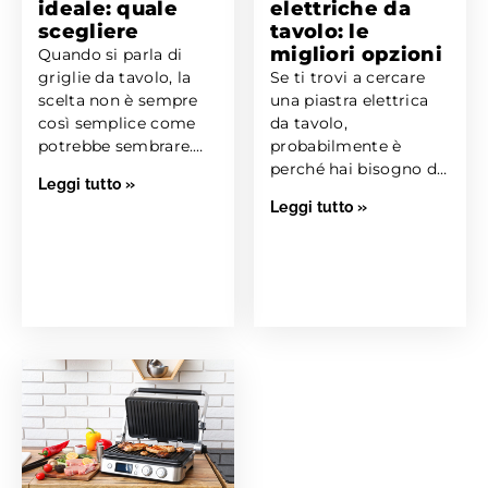
ideale: quale
elettriche da
scegliere
tavolo: le
migliori opzioni
Quando si parla di
griglie da tavolo, la
Se ti trovi a cercare
scelta non è sempre
una piastra elettrica
così semplice come
da tavolo,
potrebbe sembrare.
probabilmente è
C’è chi ama...
perché hai bisogno di
Leggi tutto »
una soluzione pratica
Leggi tutto »
per...