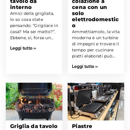
tavolo da
colazione a
interno
cena con un
solo
Amici della grigliata,
elettrodomestic
lo so cosa state
o
pensando: “Grigliare in
casa? Ma sei matto?”.
Ammettiamolo, la vita
Ebbene, sì, forse un
moderna è un turbine
po’, ma...
di impegni e trovare il
Leggi tutto »
tempo per cucinare
piatti elaborati può
sembrare un...
Leggi tutto »
Griglia da tavolo
Piastre