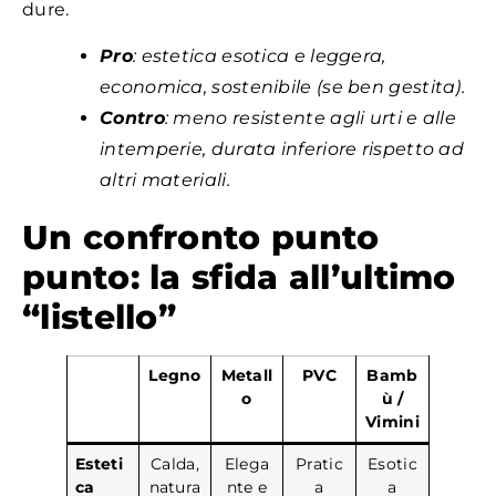
dure.
Pro
: estetica esotica e leggera,
economica, sostenibile (se ben gestita).
Contro
: meno resistente agli urti e alle
intemperie, durata inferiore rispetto ad
altri materiali.
Un confronto punto
punto: la sfida all’ultimo
“listello”
Legno
Metall
PVC
Bamb
o
ù /
Vimini
Esteti
Calda,
Elega
Pratic
Esotic
ca
natura
nte e
a
a