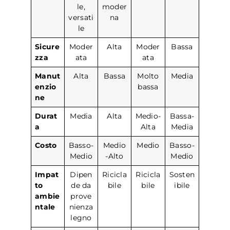
le,
moder
versati
na
le
Sicure
Moder
Alta
Moder
Bassa
zza
ata
ata
Manut
Alta
Bassa
Molto
Media
enzio
bassa
ne
Durat
Media
Alta
Medio-
Bassa-
a
Alta
Media
Costo
Basso-
Medio
Medio
Basso-
Medio
-Alto
Medio
Impat
Dipen
Ricicla
Ricicla
Sosten
to
de da
bile
bile
ibile
ambie
prove
ntale
nienza
legno