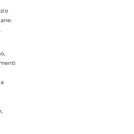
zio
tane.
,
o,
imenti
 a
e,