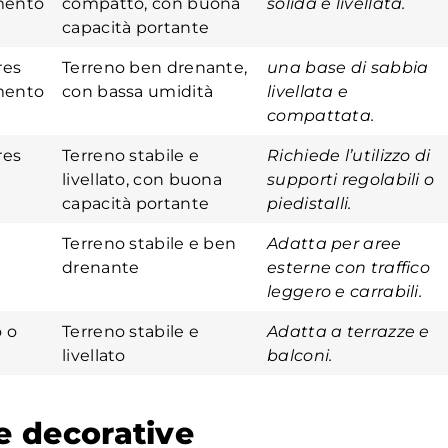
mento
compatto, con buona
solida e livellata.
capacità portante
res
Terreno ben drenante,
una base di sabbia
mento
con bassa umidità
livellata e
compattata.
res
Terreno stabile e
Richiede l’utilizzo di
livellato, con buona
supporti regolabili o
capacità portante
piedistalli.
Terreno stabile e ben
Adatta per aree
drenante
esterne con traffico
leggero e carrabili.
 o
Terreno stabile e
Adatta a terrazze e
livellato
balconi.
re decorative