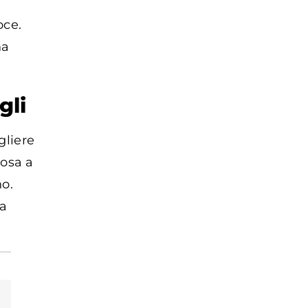
oce.
na
gli
gliere
posa a
no.
la