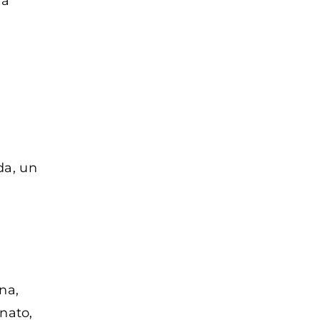
la
da, un
na,
nato,