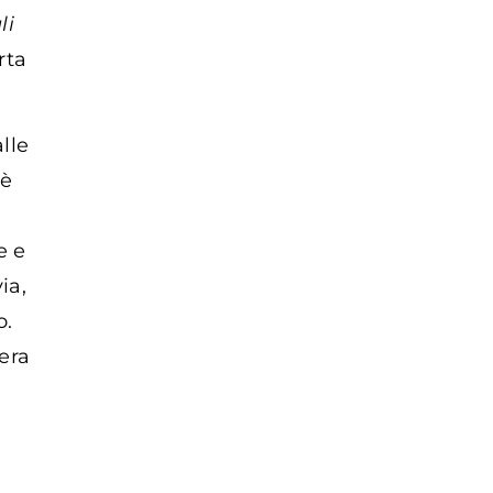
li
rta
lle
 è
e e
ia,
o.
era